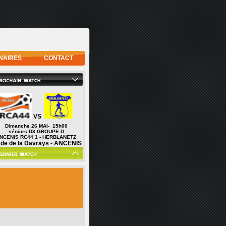
NAIRES
CONTACT
VS
Dimanche 26 MAI- 15h00
séniors D3 GROUPE D
NCENIS RC44 1 - HERBLANETZ
ade de la Davrays - ANCENIS
SPAY USN 1
5 - 4
SENIORS R2 GROUPE B
RCA44 1 - SPAY USN 1